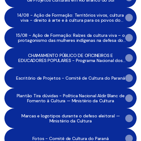
de Projetos Culturais em Rio Branco do Sul
14/08 - Ação de Formação: Territórios vivos, cultura
viva - direito à arte e à cultura para os povos do
campo, águas, florestas e periferias em tempos de
mudanças climáticas
15/08 - Ação de Formação: Raízes da cultura viva – o
protagonismo das mulheres indígenas na defesa do
direito à arte e à cultura em tempos de mudanças
climáticas
CHAMAMENTO PÚBLICO DE OFICINEIROS E
EDUCADORES POPULARES - Programa Nacional dos
Comitês de Cultura
Escritório de Projetos - Comitê de Cultura do Paraná
Plantão Tira dúvidas - Política Nacional Aldir Blanc de
Fomento à Cultura — Ministério da Cultura
Marcas e logotipos durante o defeso eleitoral —
Ministério da Cultura
Fotos - Comitê de Cultura do Paraná