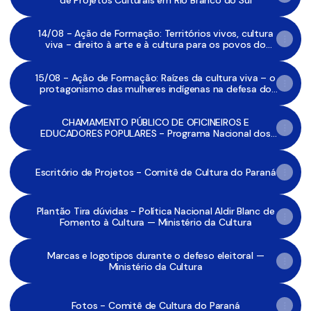
de Projetos Culturais em Rio Branco do Sul
14/08 - Ação de Formação: Territórios vivos, cultura
viva - direito à arte e à cultura para os povos do
campo, águas, florestas e periferias em tempos de
mudanças climáticas
15/08 - Ação de Formação: Raízes da cultura viva – o
protagonismo das mulheres indígenas na defesa do
direito à arte e à cultura em tempos de mudanças
climáticas
CHAMAMENTO PÚBLICO DE OFICINEIROS E
EDUCADORES POPULARES - Programa Nacional dos
Comitês de Cultura
Escritório de Projetos - Comitê de Cultura do Paraná
Plantão Tira dúvidas - Política Nacional Aldir Blanc de
Fomento à Cultura — Ministério da Cultura
Marcas e logotipos durante o defeso eleitoral —
Ministério da Cultura
Fotos - Comitê de Cultura do Paraná